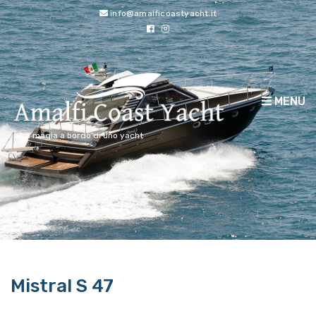
info@amalficoastyacht.it
MENU
La magia a bordo di uno yacht
Mistral S 47